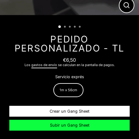
CER
(ESC
PEDIDO
PERSONALIZADO - TL
€6,50
Precio
Los
gastos de envío
se calculan en la pantalla de pagos.
normal
Servicio exprés
1m x 56cm
Crear un Gang Sheet
Subir un Gang Sheet