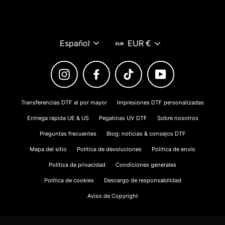
correo
electrónico
Idioma
Moneda
Español
EUR €
Instagram
Facebook
TikTok
YouTube
Transferencias DTF al por mayor
Impresiones DTF personalizadas
Entrega rápida UE & US
Pegatinas UV DTF
Sobre nosotros
Preguntas frecuentes
Blog: noticias & consejos DTF
Mapa del sitio
Política de devoluciones
Política de envío
Política de privacidad
Condiciones generales
Política de cookies
Descargo de responsabilidad
Aviso de Copyright
English